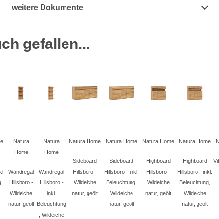
weitere Dokumente
h gefallen...
me
Natura
Natura
Natura Home
Natura Home
Natura Home
Natura Home
N
Home
Home
Sideboard
Sideboard
Highboard
Highboard
Vi
kl.
Wandregal
Wandregal
Hillsboro -
Hillsboro - inkl.
Hillsboro -
Hillsboro - inkl.
g,
Hillsboro -
Hillsboro -
Wildeiche
Beleuchtung,
Wildeiche
Beleuchtung,
Wildeiche
inkl.
natur, geölt
Wildeiche
natur, geölt
Wildeiche
t
natur, geölt
Beleuchtung
natur, geölt
natur, geölt
, Wildeiche