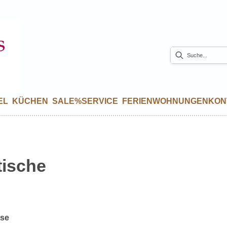
EL
KÜCHEN
SALE%
SERVICE
FERIENWOHNUNGEN
KON
ische
sse