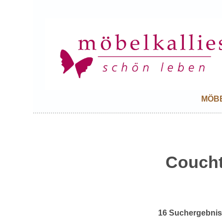
MÖB
Coucht
16 Suchergebni