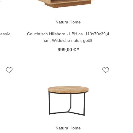
Natura Home
assiv,
Couchtisch Hillsboro - LBH ca. 110x70x39,4
cm, Wildeiche natur, geölt
999,00 € *
Natura Home