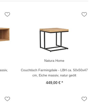
Natura Home
assiv,
Couchtisch Farmingdale - LBH ca. 50x50x47
cm, Eiche massiv, natur geölt
449,00 € *