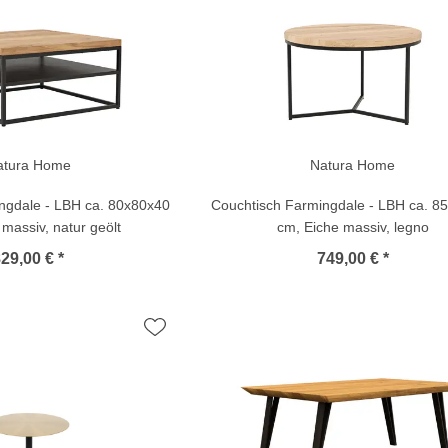
atura Home
Natura Home
ngdale - LBH ca. 80x80x40
Couchtisch Farmingdale - LBH ca. 8
massiv, natur geölt
cm, Eiche massiv, legno
29,00 € *
749,00 € *