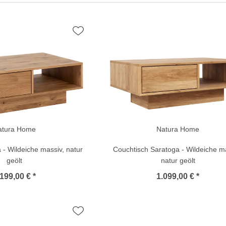
atura Home
Natura Home
 - Wildeiche massiv, natur
Couchtisch Saratoga - Wildeiche m
geölt
natur geölt
199,00 € *
1.099,00 € *