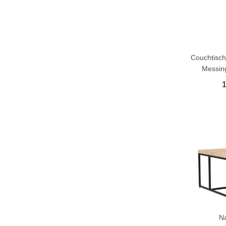
Couchtisch
Messin
1
N