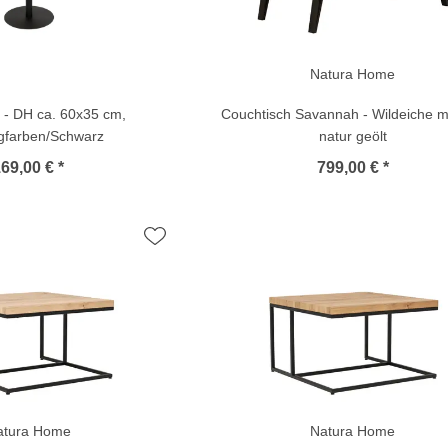
Natura Home
 - DH ca. 60x35 cm,
Couchtisch Savannah - Wildeiche m
gfarben/Schwarz
natur geölt
69,00 € *
799,00 € *
atura Home
Natura Home