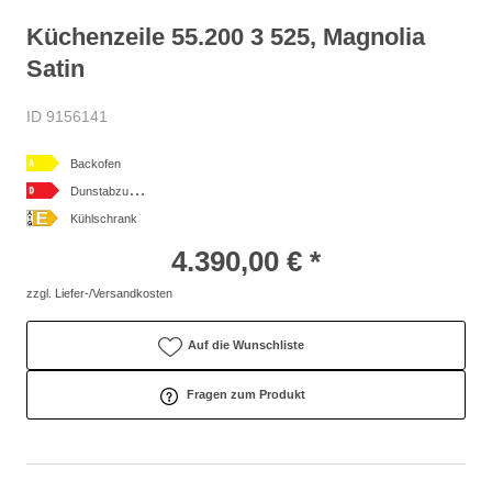
Küchenzeile 55.200 3 525, Magnolia
Satin
ID 9156141
Backofen
D
unstabzugshaube
Kühlschrank
4.390,00 € *
zzgl. Liefer-/Versandkosten
Auf die Wunschliste
Fragen zum Produkt