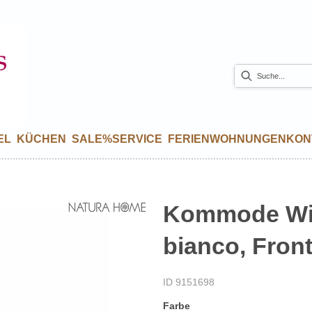
EL
KÜCHEN
SALE%
SERVICE
FERIENWOHNUNGEN
KON
Kommode Will
bianco, Fron
ID 9151698
Farbe