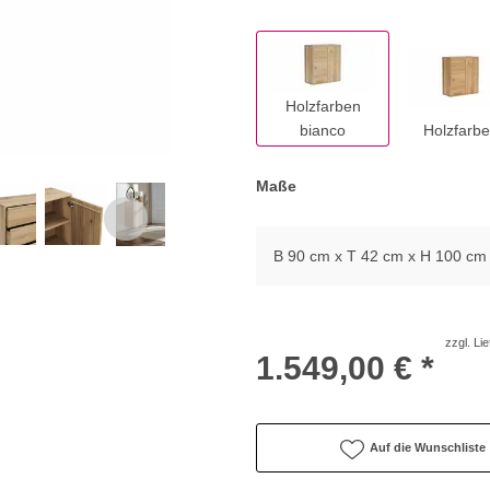
Holzfarben
bianco
Holzfarb
Maße
B 90 cm x T 42 cm x H 100 cm
zzgl. Li
1.549,00 € *
Auf die Wunschliste