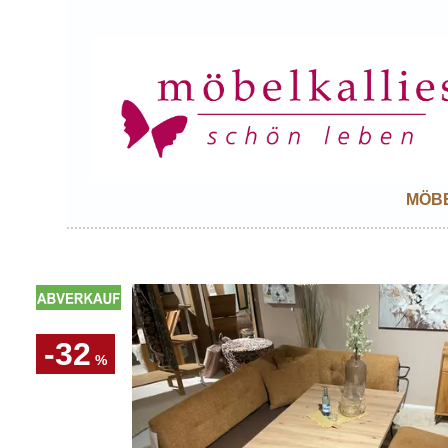
MÖB
-32
%