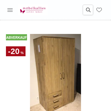
-20
%