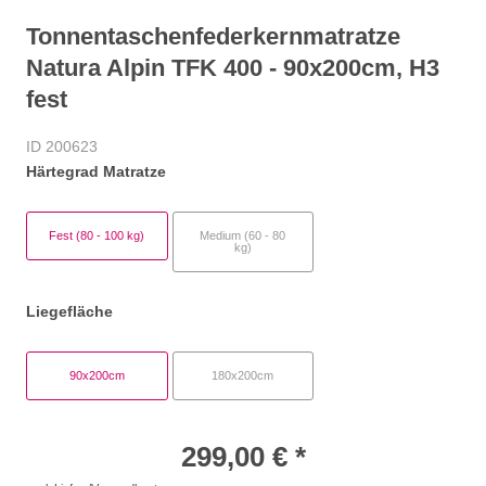
Tonnentaschenfederkernmatratze
Natura Alpin TFK 400 - 90x200cm, H3
fest
ID 200623
Härtegrad Matratze
Fest (80 - 100 kg)
Medium (60 - 80
kg)
Liegefläche
90x200cm
180x200cm
299,00 € *