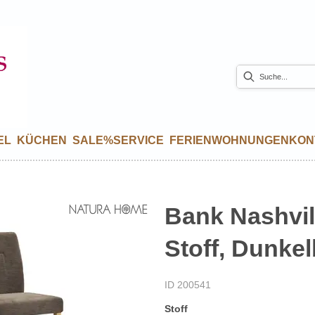
EL
KÜCHEN
SALE%
SERVICE
FERIENWOHNUNGEN
KON
Bank Nashvill
Stoff, Dunke
ID 200541
Stoff