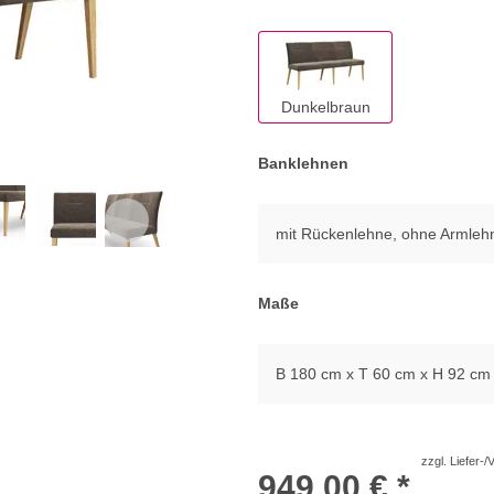
Dunkelbraun
Banklehnen
mit Rückenlehne, ohne Armleh
Maße
B 180 cm x T 60 cm x H 92 cm
zzgl. Liefer-
949,00 € *