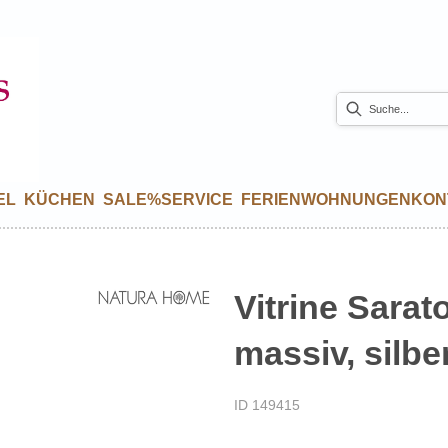
EL
KÜCHEN
SALE%
SERVICE
FERIENWOHNUNGEN
KON
Vitrine Sarat
massiv, silbe
ID 149415