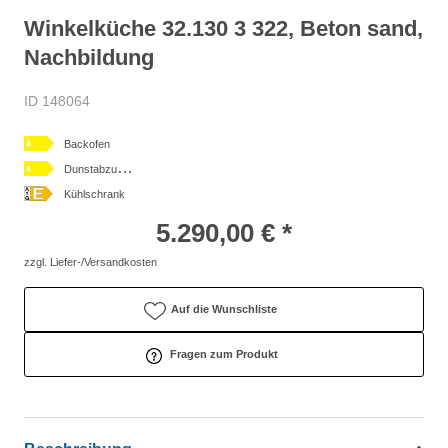
Winkelküche 32.130 3 322, Beton sand,
Nachbildung
ID 148064
Backofen
D
unstabzugshaube
Kühlschrank
5.290,00 € *
zzgl. Liefer-/Versandkosten
Auf die Wunschliste
Fragen zum Produkt