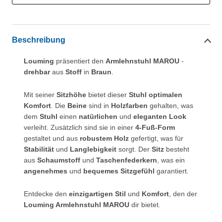
Beschreibung
Louming
präsentiert den
Armlehnstuhl MAROU
-
drehbar
aus
Stoff
in
Braun
.
Mit seiner
Sitzhöhe
bietet dieser
Stuhl optimalen
Komfort
. Die
Beine
sind in
Holzfarben
gehalten, was
dem
Stuhl
einen
natürlichen
und
eleganten Look
verleiht. Zusätzlich sind sie in einer
4-Fuß-Form
gestaltet und aus
robustem Holz
gefertigt, was für
Stabilität
und
Langlebigkeit
sorgt. Der
Sitz
besteht
aus
Schaumstoff
und
Taschenfederkern
, was ein
angenehmes
und
bequemes Sitzgefühl
garantiert.
Entdecke den
einzigartigen Stil
und
Komfort
, den der
Louming Armlehnstuhl MAROU
dir bietet.