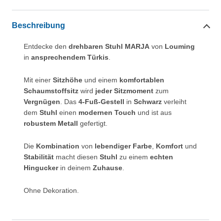
Beschreibung
Entdecke den
drehbaren Stuhl MARJA
von
Louming
in
ansprechendem Türkis
.
Mit einer
Sitzhöhe
und einem
komfortablen
Schaumstoffsitz
wird
jeder Sitzmoment
zum
Vergnügen
. Das
4-Fuß-Gestell
in
Schwarz
verleiht
dem
Stuhl
einen
modernen Touch
und ist aus
robustem Metall
gefertigt.
Die
Kombination
von
lebendiger Farbe
,
Komfort
und
Stabilität
macht diesen
Stuhl
zu einem
echten
Hingucker
in deinem
Zuhause
.
Ohne Dekoration.