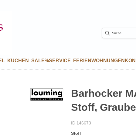
EL
KÜCHEN
SALE%
SERVICE
FERIENWOHNUNGEN
KON
Barhocker MA
Stoff, Graube
ID 146673
Stoff