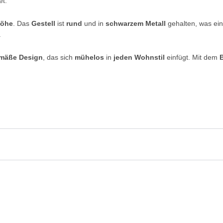
et.
Höhe
. Das
Gestell
ist
rund
und in
schwarzem Metall
gehalten, was ei
.
emäße Design
, das sich
mühelos
in
jeden Wohnstil
einfügt. Mit dem