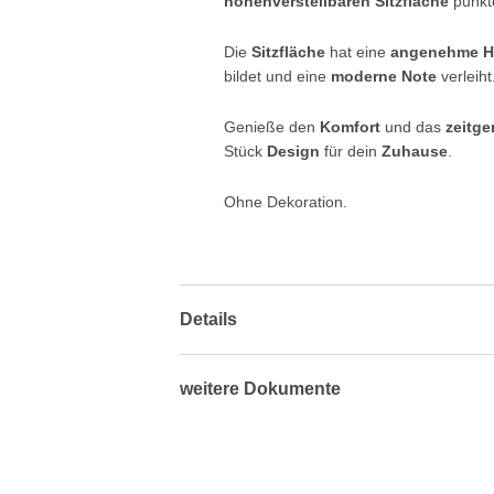
höhenverstellbaren Sitzfläche
punkt
Die
Sitzfläche
hat eine
angenehme 
bildet und eine
moderne Note
verleiht
Genieße den
Komfort
und das
zeitg
Stück
Design
für dein
Zuhause
.
Ohne Dekoration.
Details
weitere Dokumente