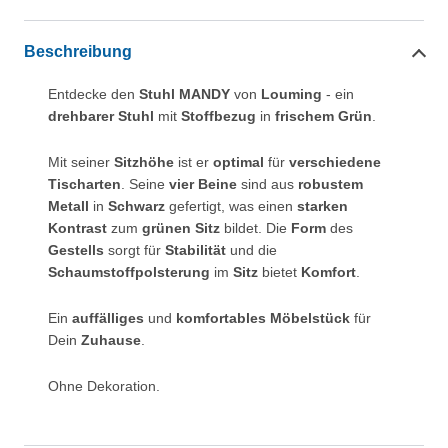
Beschreibung
Entdecke den
Stuhl MANDY
von
Louming
- ein
drehbarer Stuhl
mit
Stoffbezug
in
frischem Grün
.
Mit seiner
Sitzhöhe
ist er
optimal
für
verschiedene
Tischarten
. Seine
vier Beine
sind aus
robustem
Metall
in
Schwarz
gefertigt, was einen
starken
Kontrast
zum
grünen Sitz
bildet. Die
Form
des
Gestells
sorgt für
Stabilität
und die
Schaumstoffpolsterung
im
Sitz
bietet
Komfort
.
Ein
auffälliges
und
komfortables Möbelstück
für
Dein
Zuhause
.
Ohne Dekoration.