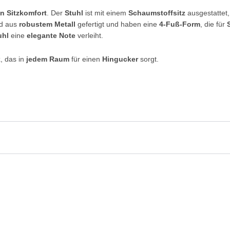
n Sitzkomfort
. Der
Stuhl
ist mit einem
Schaumstoffsitz
ausgestattet,
d aus
robustem Metall
gefertigt und haben eine
4-Fuß-Form
, die für
uhl
eine
elegante Note
verleiht.
k
, das in
jedem Raum
für einen
Hingucker
sorgt.