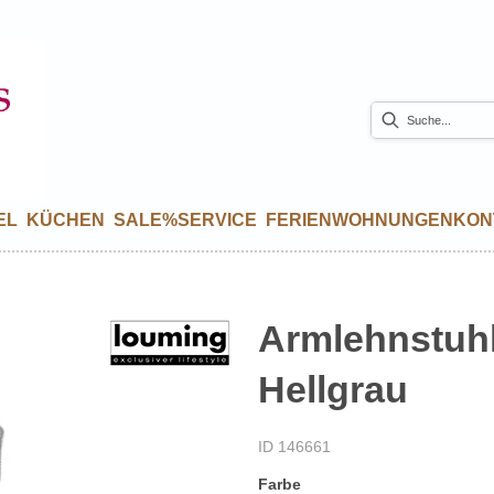
EL
KÜCHEN
SALE%
SERVICE
FERIENWOHNUNGEN
KON
Armlehnstuhl
Hellgrau
ID 146661
Farbe