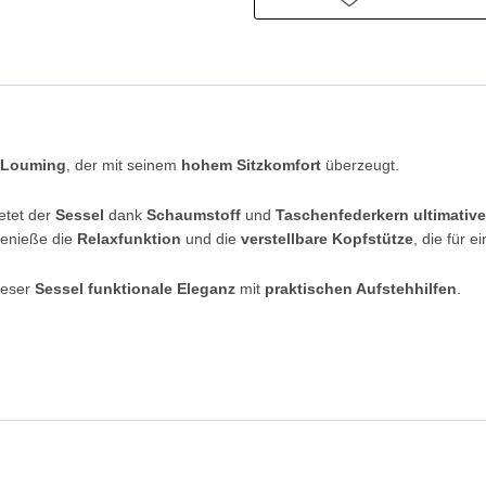
n
Louming
, der mit seinem
hohem Sitzkomfort
überzeugt.
etet der
Sessel
dank
Schaumstoff
und
Taschenfederkern ultimativ
Genieße die
Relaxfunktion
und die
verstellbare Kopfstütze
, die für e
dieser
Sessel funktionale Eleganz
mit
praktischen Aufstehhilfen
.