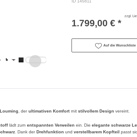
ID 145811
zzgl. Li
1.799,00 € *
Auf die Wunschliste
Louming
, der
ultimativen Komfort
mit
stilvollem Design
vereint.
toff
lädt zum
entspannten Verweilen
ein. Die
elegante schwarze Le
Schwarz
. Dank der
Drehfunktion
und
verstellbarem Kopfteil
passt si