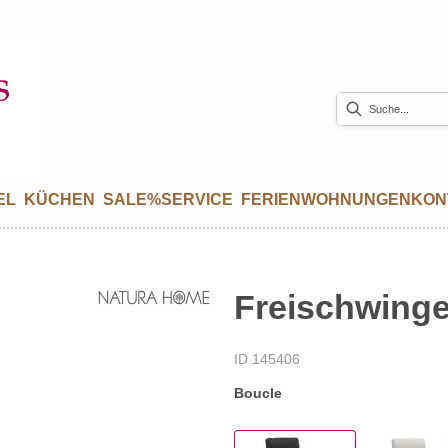
EL
KÜCHEN
SALE%
SERVICE
FERIENWOHNUNGEN
KON
Freischwinger
ID 145406
Boucle