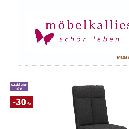
MÖB
-30
%