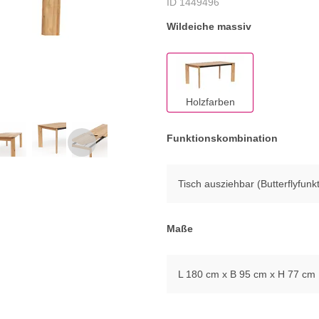
ID 1449496
Wildeiche massiv
Holzfarben
Funktionskombination
Tisch ausziehbar (Butterflyfunk
Maße
L 180 cm x B 95 cm x H 77 cm