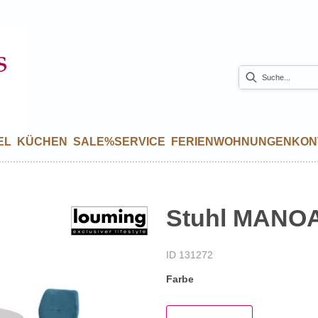
EL
KÜCHEN
SALE%
SERVICE
FERIENWOHNUNGEN
KON
Stuhl MANOA -
ID 131272
Farbe