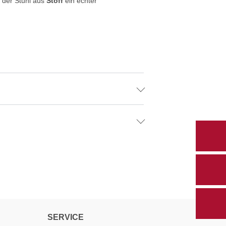
t der Stuhl aus
Stoff
ein echter
SERVICE