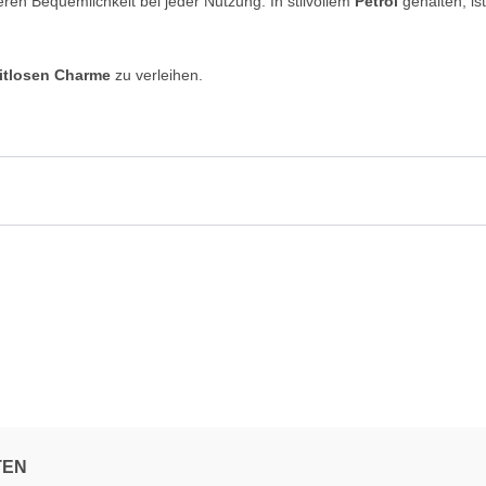
en Bequemlichkeit bei jeder Nutzung. In stilvollem
Petrol
gehalten, is
itlosen Charme
zu verleihen.
TEN