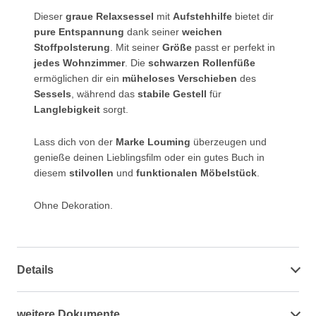
Dieser
graue Relaxsessel
mit
Aufstehhilfe
bietet dir
pure Entspannung
dank seiner
weichen
Stoffpolsterung
. Mit seiner
Größe
passt er perfekt in
jedes Wohnzimmer
. Die
schwarzen Rollenfüße
ermöglichen dir ein
müheloses Verschieben
des
Sessels
, während das
stabile Gestell
für
Langlebigkeit
sorgt.
Lass dich von der
Marke Louming
überzeugen und
genieße deinen Lieblingsfilm oder ein gutes Buch in
diesem
stilvollen
und
funktionalen Möbelstück
.
Ohne Dekoration.
Details
weitere Dokumente