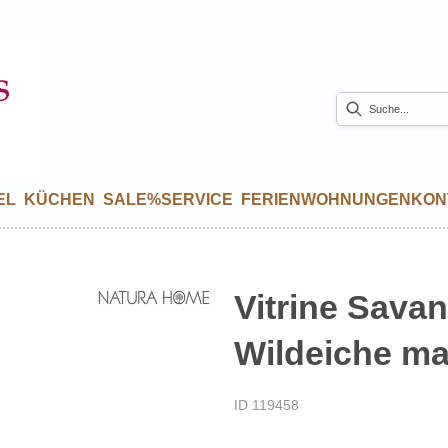
EL
KÜCHEN
SALE%
SERVICE
FERIENWOHNUNGEN
KON
Vitrine Sava
Wildeiche mas
ID 119458