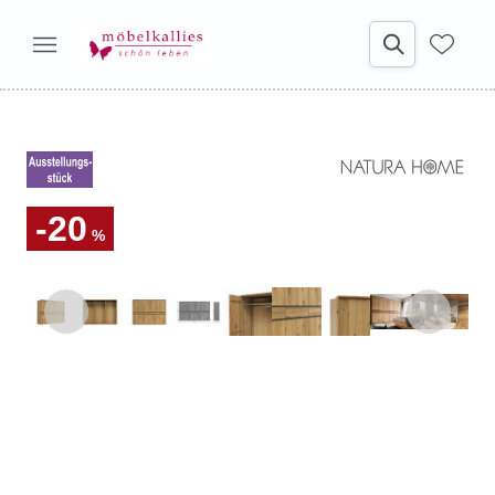
-20
%