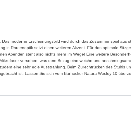
ght: Das moderne Erscheinungsbild wird durch das Zusammenspiel aus sti
ung in Rautenoptik setzt einen weiteren Akzent. Für das optimale Sitzgef
 Abenden steht also nichts mehr im Wege! Eine weitere Besonderheit
er Mikrofaser versehen, was dem Bezug eine weiche und anschmiegsame 
udem eine sehr edle Ausstrahlung. Beim Zurechtrücken des Stuhls unter
gebracht ist. Lassen Sie sich vom Barhocker Natura Wesley 10 überz