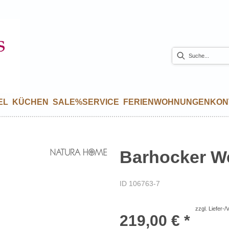
EL
KÜCHEN
SALE%
SERVICE
FERIENWOHNUNGEN
KON
Barhocker Wes
ID 106763-7
zzgl. Liefer-
219,00 € *