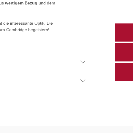
aus
wertigem B
ezug
und dem
t die interessante Optik. Die
atura Cambridge begeistern!