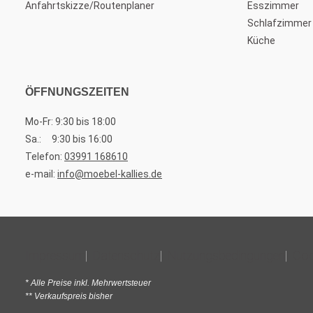
Anfahrtskizze/Routenplaner
Esszimmer
Schlafzimmer
Küche
ÖFFNUNGSZEITEN
Mo-Fr: 9:30 bis 18:00
Sa.: 9:30 bis 16:00
Telefon:
03991 168610
e-mail:
info@moebel-kallies.de
Impressum
Datenschutz
Nutzungsbedingungen
Coo
* Alle Preise inkl. Mehrwertsteuer
** Verkaufspreis bisher