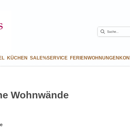
EL
KÜCHEN
SALE%
SERVICE
FERIENWOHNUNGEN
KON
ne Wohnwände
se