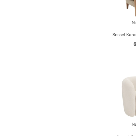
N
Sessel Karas
6
N