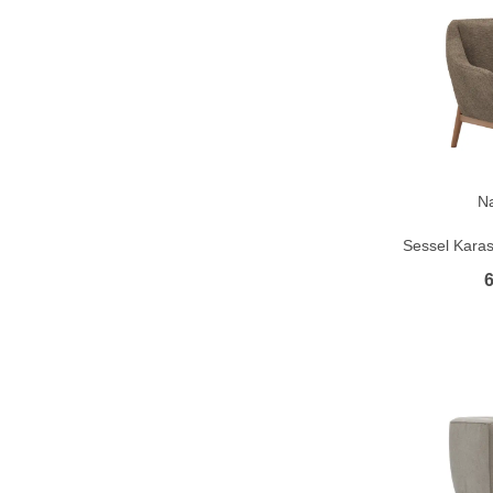
N
Sessel Karas
6