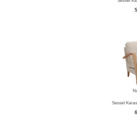
Sessel Ka
5
N
Sessel Karas
6