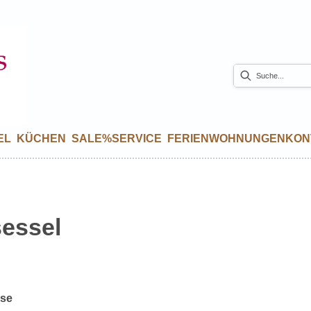
EL
KÜCHEN
SALE%
SERVICE
FERIENWOHNUNGEN
KON
sessel
sse