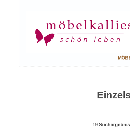
MÖB
Einzel
19 Suchergebni