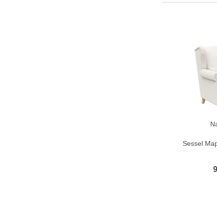
N
Sessel Map
9